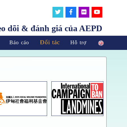
eo dõi & đánh giá của AEPD
Đối tác
Báo cáo
Hỗ trợ