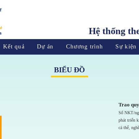
Hệ thống th
Kết quả
Dự án
Chương trình
Sự kiện
BIỂU ĐỒ
Trao qu
Số NKT/ngư
phát triển 
cá thể, ngh