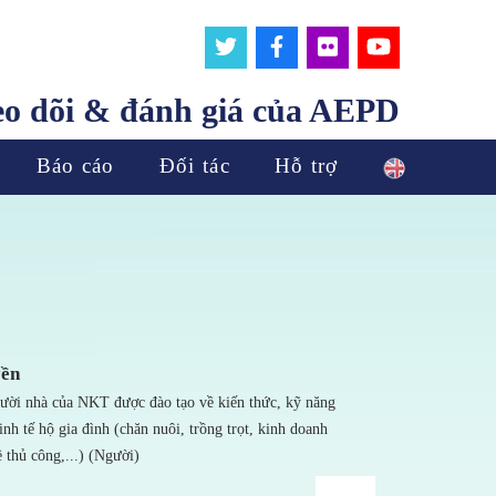
eo dõi & đánh giá của AEPD
Báo cáo
Đối tác
Hỗ trợ
yền
ời nhà của NKT được đào tạo về kiến thức, kỹ năng
kinh tế hộ gia đình (chăn nuôi, trồng trọt, kinh doanh
ề thủ công,...) (Người)