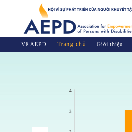
Trang chủ
Về AEPD
Giới thiệu
4
nh
3
2