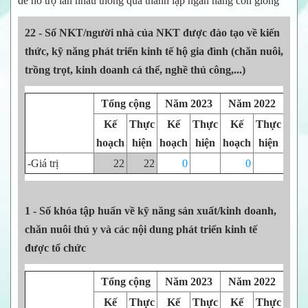
để hỗ trợ lẫn nhau thông qua thành lập ngân hàng con giống
22 - Số NKT/người nhà của NKT được đào tạo về kiến
thức, kỹ năng phát triển kinh tế hộ gia đình (chăn nuôi,
trồng trọt, kinh doanh cá thể, nghề thủ công,...)
Tổng cộng
Năm 2023
Năm 2022
Nă
Kế
Thực
Kế
Thực
Kế
Thực
Kế
hoạch
hiện
hoạch
hiện
hoạch
hiện
hoạ
-Giá trị
22
22
0
0
1 - Số khóa tập huấn về kỹ năng sản xuất/kinh doanh,
chăn nuôi thú y và các nội dung phát triển kinh tế
được tổ chức
Tổng cộng
Năm 2023
Năm 2022
Nă
Kế
Thực
Kế
Thực
Kế
Thực
Kế