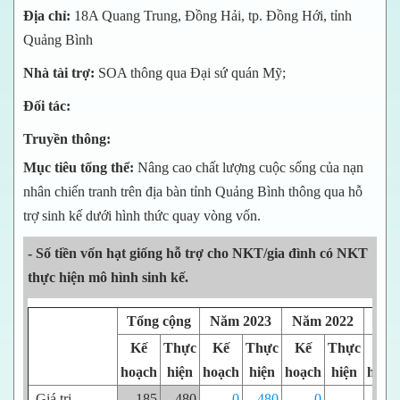
Địa chỉ:
18A Quang Trung, Đồng Hải, tp. Đồng Hới, tỉnh
Dự án
Quảng Bình
Nhà tài trợ:
SOA thông qua Đại sứ quán Mỹ;
Chương trình
Đối tác:
Sự kiện
Truyền thông:
Mục tiêu tổng thể:
Nâng cao chất lượng cuộc sống của nạn
Báo cáo
nhân chiến tranh trên địa bàn tỉnh Quảng Bình thông qua hỗ
Đối tác
trợ sinh kế dưới hình thức quay vòng vốn.
- Số tiền vốn hạt giống hỗ trợ cho NKT/gia đình có NKT
Hỗ trợ
thực hiện mô hình sinh kế.
Tổng cộng
Năm 2023
Năm 2022
Năm
Kế
Thực
Kế
Thực
Kế
Thực
Kế
hoạch
hiện
hoạch
hiện
hoạch
hiện
hoạc
-Giá trị
185
480
0
480
0
18