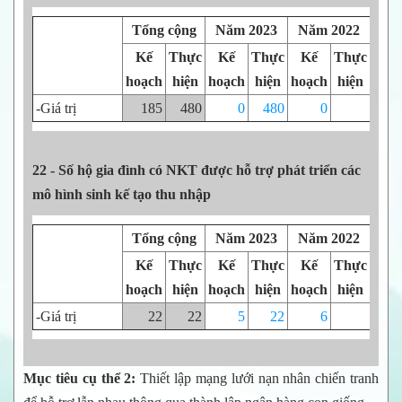
Tổng cộng
Năm 2023
Năm 2022
Nă
Kế
Thực
Kế
Thực
Kế
Thực
Kế
hoạch
hiện
hoạch
hiện
hoạch
hiện
hoạ
-Giá trị
185
480
0
480
0
1
22 - Số hộ gia đình có NKT được hỗ trợ phát triển các
mô hình sinh kế tạo thu nhập
Tổng cộng
Năm 2023
Năm 2022
Nă
Kế
Thực
Kế
Thực
Kế
Thực
Kế
hoạch
hiện
hoạch
hiện
hoạch
hiện
hoạ
-Giá trị
22
22
5
22
6
Mục tiêu cụ thể 2:
Thiết lập mạng lưới nạn nhân chiến tranh