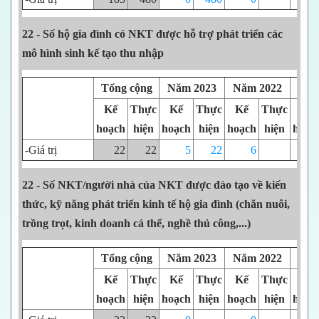
22 - Số hộ gia đình có NKT được hỗ trợ phát triển các
mô hình sinh kế tạo thu nhập
Tổng cộng
Năm 2023
Năm 2022
Năm
Kế
Thực
Kế
Thực
Kế
Thực
Kế
hoạch
hiện
hoạch
hiện
hoạch
hiện
hoạc
-Giá trị
22
22
5
22
6
1
22 - Số NKT/người nhà của NKT được đào tạo về kiến
thức, kỹ năng phát triển kinh tế hộ gia đình (chăn nuôi,
trồng trọt, kinh doanh cá thể, nghề thủ công,...)
Tổng cộng
Năm 2023
Năm 2022
Năm
Kế
Thực
Kế
Thực
Kế
Thực
Kế
hoạch
hiện
hoạch
hiện
hoạch
hiện
hoạc