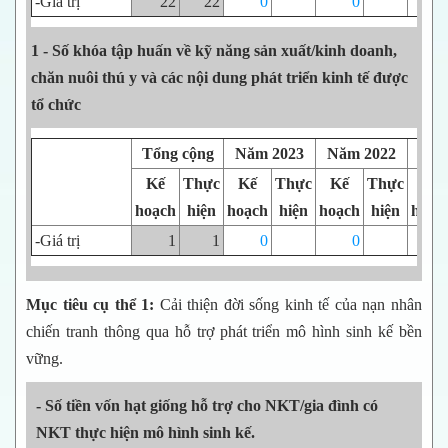
-Giá trị
22
22
0
0
2
1 - Số khóa tập huấn về kỹ năng sản xuất/kinh doanh,
chăn nuôi thú y và các nội dung phát triển kinh tế được
tổ chức
Tổng cộng
Năm 2023
Năm 2022
Năm
Kế
Thực
Kế
Thực
Kế
Thực
Kế
hoạch
hiện
hoạch
hiện
hoạch
hiện
hoạc
-Giá trị
1
1
0
0
Mục tiêu cụ thể 1:
Cải thiện đời sống kinh tế của nạn nhân
chiến tranh thông qua hỗ trợ phát triển mô hình sinh kế bền
vững.
- Số tiền vốn hạt giống hỗ trợ cho NKT/gia đình có
NKT thực hiện mô hình sinh kế.